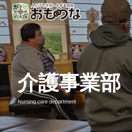
介護事業部
Nursing care department